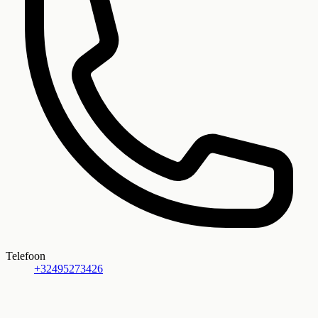
Telefoon
+32495273426