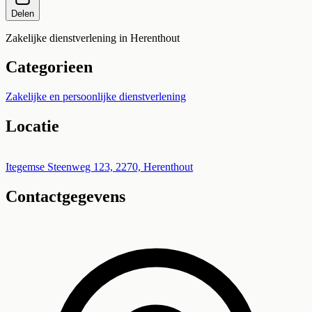
Delen
Zakelijke dienstverlening in Herenthout
Categorieen
Zakelijke en persoonlijke dienstverlening
Locatie
Leaflet
|
©
OpenStreetMap
+
Itegemse Steenweg 123, 2270, Herenthout
Contactgegevens
−