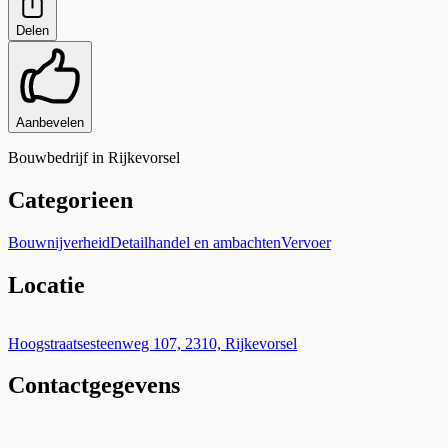
Delen
Aanbevelen
Bouwbedrijf in Rijkevorsel
Categorieen
Bouwnijverheid
Detailhandel en ambachten
Vervoer
Locatie
Leaflet
|
©
OpenStreetMap
+
Hoogstraatsesteenweg 107, 2310, Rijkevorsel
Contactgegevens
−