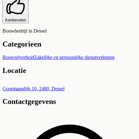
Aanbevelen
Bouwbedrijf in Dessel
Categorieen
Bouwnijverheid
Zakelijke en persoonlijke dienstverlening
Locatie
Leaflet
|
©
OpenStreetMap
+
Goormansdijk 10, 2480, Dessel
Contactgegevens
−