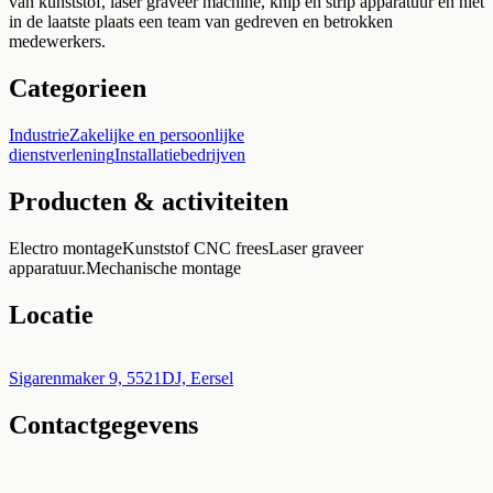
van kunststof, laser graveer machine, knip en strip apparatuur en niet
in de laatste plaats een team van gedreven en betrokken
medewerkers.
Categorieen
Industrie
Zakelijke en persoonlijke
dienstverlening
Installatiebedrijven
Producten & activiteiten
Electro montage
Kunststof CNC frees
Laser graveer
apparatuur.
Mechanische montage
Locatie
Leaflet
|
©
OpenStreetMap
+
Sigarenmaker 9, 5521DJ, Eersel
Contactgegevens
−