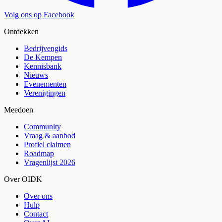
Volg ons op Facebook
Ontdekken
Bedrijvengids
De Kempen
Kennisbank
Nieuws
Evenementen
Verenigingen
Meedoen
Community
Vraag & aanbod
Profiel claimen
Roadmap
Vragenlijst 2026
Over OIDK
Over ons
Hulp
Contact