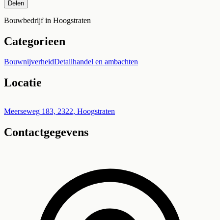
Delen
Bouwbedrijf in Hoogstraten
Categorieen
Bouwnijverheid
Detailhandel en ambachten
Locatie
Leaflet
|
©
OpenStreetMap
+
Meerseweg 183, 2322, Hoogstraten
Contactgegevens
−