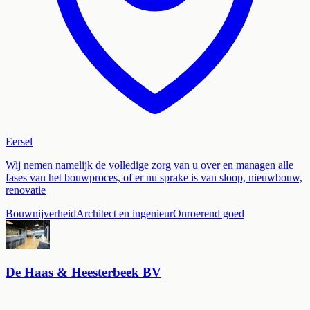
Eersel
Wij nemen namelijk de volledige zorg van u over en managen alle
fases van het bouwproces, of er nu sprake is van sloop, nieuwbouw,
renovatie
Bouwnijverheid
Architect en ingenieur
Onroerend goed
De Haas & Heesterbeek BV