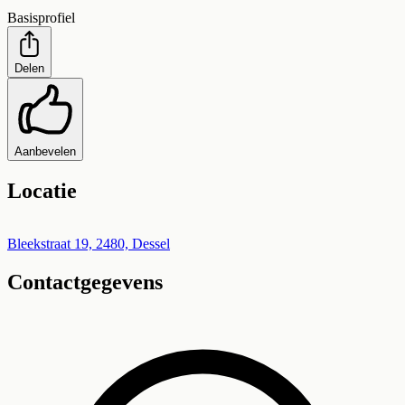
Basisprofiel
Delen
Aanbevelen
Locatie
Leaflet
|
©
OpenStreetMap
+
Bleekstraat 19, 2480, Dessel
Contactgegevens
−