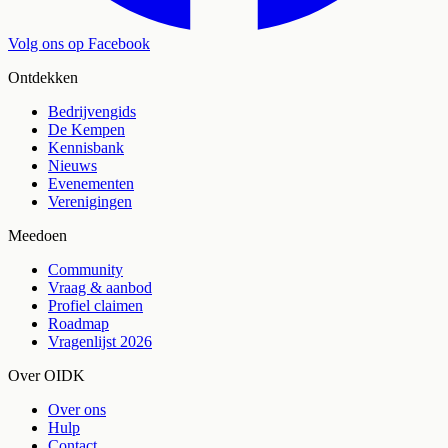
Volg ons op Facebook
Ontdekken
Bedrijvengids
De Kempen
Kennisbank
Nieuws
Evenementen
Verenigingen
Meedoen
Community
Vraag & aanbod
Profiel claimen
Roadmap
Vragenlijst 2026
Over OIDK
Over ons
Hulp
Contact