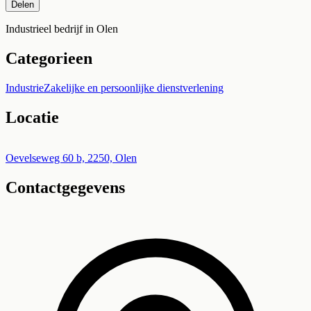
Delen
Industrieel bedrijf in Olen
Categorieen
Industrie
Zakelijke en persoonlijke dienstverlening
Locatie
Leaflet
|
©
OpenStreetMap
+
Oevelseweg 60 b, 2250, Olen
Contactgegevens
−