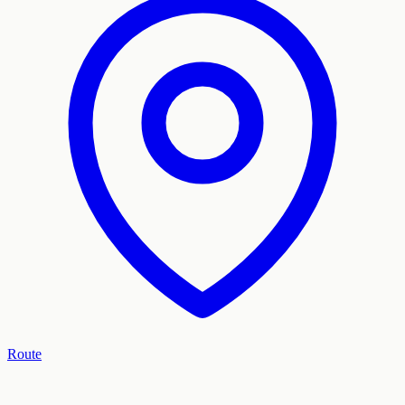
Route