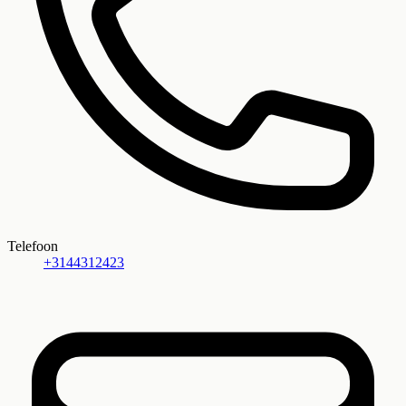
Telefoon
+3144312423