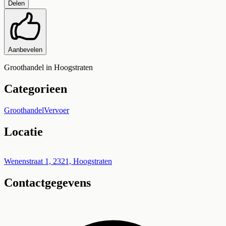
Delen
Aanbevelen
Groothandel in Hoogstraten
Categorieen
Groothandel
Vervoer
Locatie
Leaflet
|
©
OpenStreetMap
+
Wenenstraat 1, 2321, Hoogstraten
Contactgegevens
−