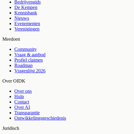
Bedrijvengids
De Kempen
Kennisbank
Nieuws
Evenementen
Verenigingen
Meedoen
Community
Vraag & aanbod
Profiel claimen
Roadmap
Vragenlijst 2026
Over OIDK
Over ons
Hulp
Contact
Over AI
Transparantie
Ontwikkelingsgeschiedenis
Juridisch