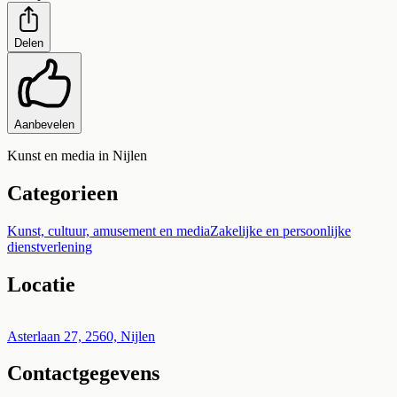
Delen
Aanbevelen
Kunst en media in Nijlen
Categorieen
Kunst, cultuur, amusement en media
Zakelijke en persoonlijke
dienstverlening
Locatie
Leaflet
|
©
OpenStreetMap
+
Asterlaan 27, 2560, Nijlen
Contactgegevens
−