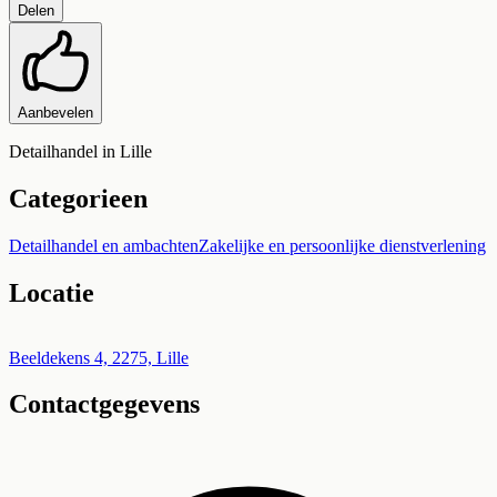
Delen
Aanbevelen
Detailhandel in Lille
Categorieen
Detailhandel en ambachten
Zakelijke en persoonlijke dienstverlening
Locatie
Leaflet
|
©
OpenStreetMap
+
Beeldekens 4, 2275, Lille
Contactgegevens
−