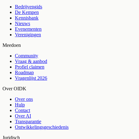
Bedrijvengids
De Kempen
Kennisbank
Nieuws
Evenementen
Verenigingen
Meedoen
Community
Vraag & aanbod
Profiel claimen
Roadmap
Vragenlijst 2026
Over OIDK
Over ons
Hulp
Contact
Over AI
Transparantie
Ontwikkelingsgeschiedenis
Juridisch