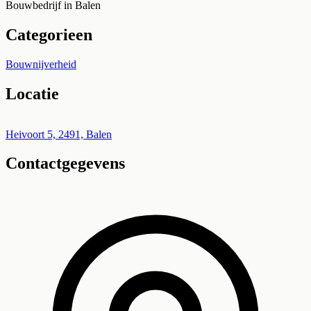
Bouwbedrijf in Balen
Categorieen
Bouwnijverheid
Locatie
Leaflet
|
©
OpenStreetMap
+
Heivoort 5, 2491, Balen
Contactgegevens
−