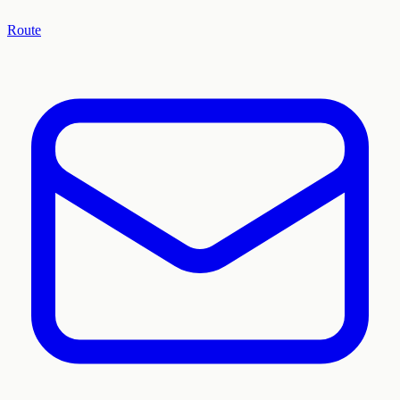
Route