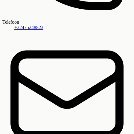
Telefoon
+32475248823