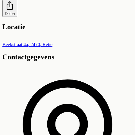
Delen
Locatie
Leaflet
|
©
OpenStreetMap
+
Beekstraat 4a, 2470, Retie
Contactgegevens
−