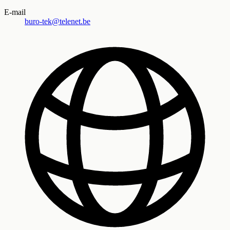
E-mail
buro-tek@telenet.be