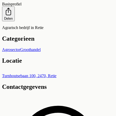
Basisprofiel
Delen
Agrarisch bedrijf in Retie
Categorieen
Agrosector
Groothandel
Locatie
Leaflet
|
©
OpenStreetMap
+
Turnhoutsebaan 100, 2470, Retie
Contactgegevens
−