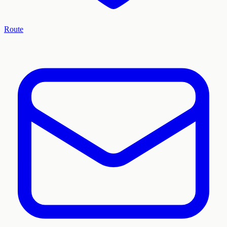
Route