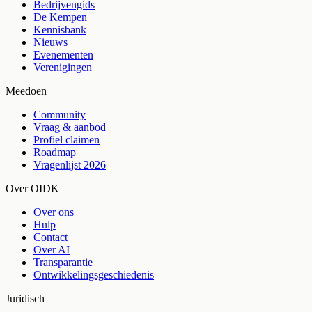
Bedrijvengids
De Kempen
Kennisbank
Nieuws
Evenementen
Verenigingen
Meedoen
Community
Vraag & aanbod
Profiel claimen
Roadmap
Vragenlijst 2026
Over OIDK
Over ons
Hulp
Contact
Over AI
Transparantie
Ontwikkelingsgeschiedenis
Juridisch