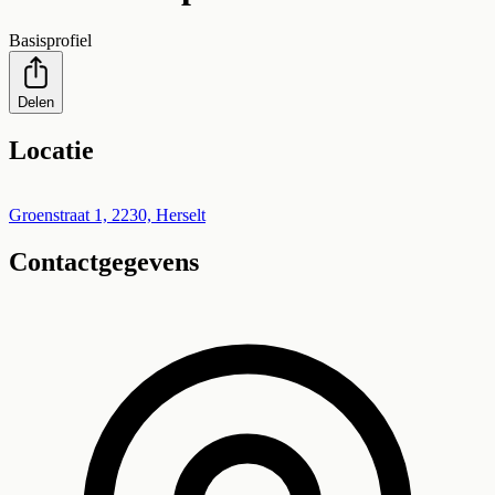
Basisprofiel
Delen
Locatie
Leaflet
|
©
OpenStreetMap
+
Groenstraat 1, 2230, Herselt
Contactgegevens
−