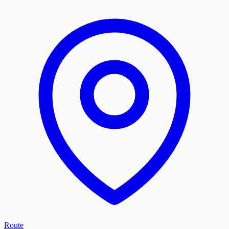
Route