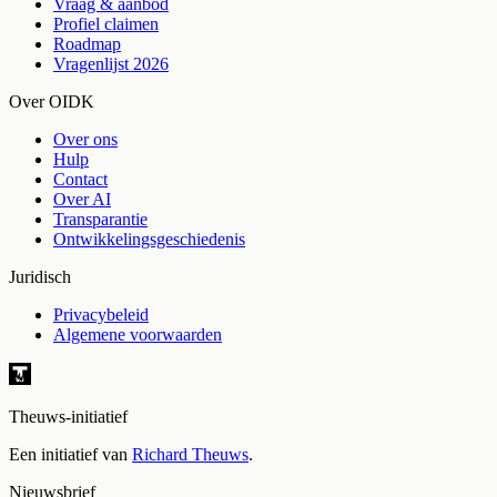
Vraag & aanbod
Profiel claimen
Roadmap
Vragenlijst 2026
Over OIDK
Over ons
Hulp
Contact
Over AI
Transparantie
Ontwikkelingsgeschiedenis
Juridisch
Privacybeleid
Algemene voorwaarden
Theuws-initiatief
Een initiatief van
Richard Theuws
.
Nieuwsbrief