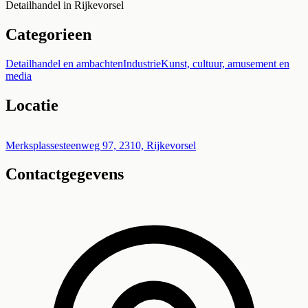
Detailhandel in Rijkevorsel
Categorieen
Detailhandel en ambachten
Industrie
Kunst, cultuur, amusement en
media
Locatie
Leaflet
|
©
OpenStreetMap
+
Merksplassesteenweg 97, 2310, Rijkevorsel
Contactgegevens
−