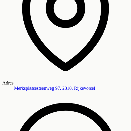
Adres
Merksplassesteenweg 97, 2310, Rijkevorsel