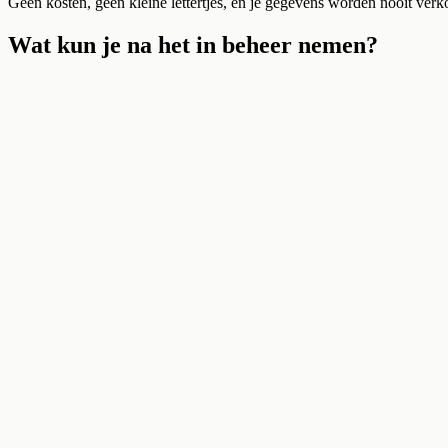
Geen kosten, geen kleine lettertjes, en je gegevens worden nooit verk
Wat kun je na het in beheer nemen?