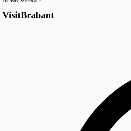
Toerisme & recreatie
VisitBrabant