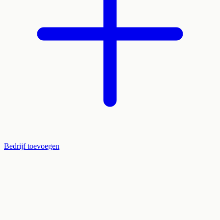
Bedrijf toevoegen
Veel verenigingen vragen om ledenbeheer. Is dat ook iets voor jou?
Even twee minuten?
Help mee ►