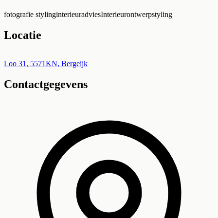
fotografie styling
interieuradvies
Interieurontwerp
styling
Locatie
Leaflet
|
©
OpenStreetMap
+
Loo 31, 5571KN, Bergeijk
Contactgegevens
−