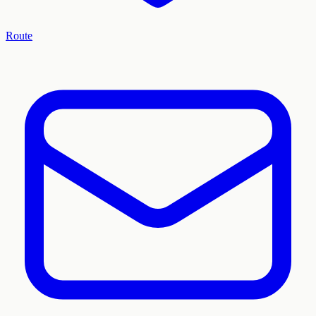
Route