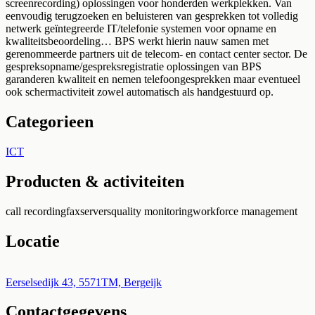
screenrecording) oplossingen voor honderden werkplekken. Van
eenvoudig terugzoeken en beluisteren van gesprekken tot volledig
netwerk geïntegreerde IT/telefonie systemen voor opname en
kwaliteitsbeoordeling… BPS werkt hierin nauw samen met
gerenommeerde partners uit de telecom- en contact center sector. De
gespreksopname/gespreksregistratie oplossingen van BPS
garanderen kwaliteit en nemen telefoongesprekken maar eventueel
ook schermactiviteit zowel automatisch als handgestuurd op.
Categorieen
ICT
Producten & activiteiten
call recording
faxservers
quality monitoring
workforce management
Locatie
Leaflet
|
©
OpenStreetMap
+
Eerselsedijk 43, 5571TM, Bergeijk
Contactgegevens