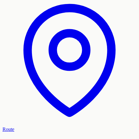
Route