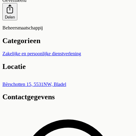
Geverifieerd
Delen
Beheersmaatschappij
Categorieen
Zakelijke en persoonlijke dienstverlening
Locatie
Leaflet
|
©
OpenStreetMap
+
Bèrschotten 15, 5531NW, Bladel
Contactgegevens
−