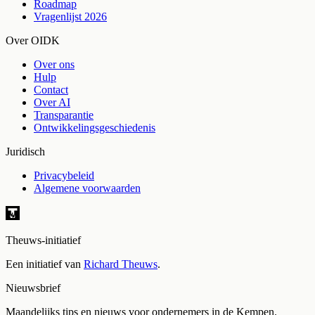
Roadmap
Vragenlijst 2026
Over OIDK
Over ons
Hulp
Contact
Over AI
Transparantie
Ontwikkelingsgeschiedenis
Juridisch
Privacybeleid
Algemene voorwaarden
Theuws-initiatief
Een initiatief van
Richard Theuws
.
Nieuwsbrief
Maandelijks tips en nieuws voor ondernemers in de Kempen.