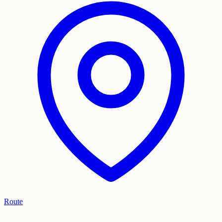
Route