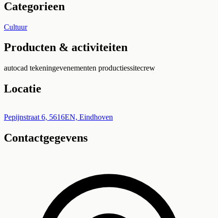
Categorieen
Cultuur
Producten & activiteiten
autocad tekening
evenementen producties
sitecrew
Locatie
Leaflet
|
©
OpenStreetMap
+
Pepijnstraat 6, 5616EN, Eindhoven
Contactgegevens
−