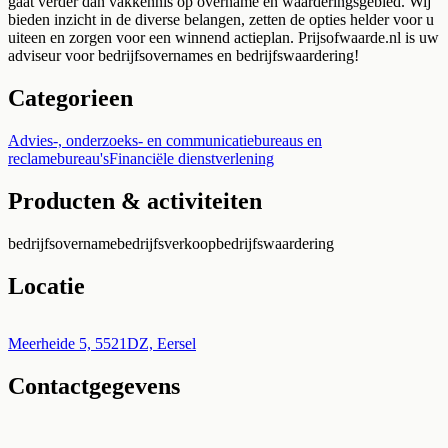
gaat verder dan vakkennis op overname en waarderingsgebied. Wij
bieden inzicht in de diverse belangen, zetten de opties helder voor u
uiteen en zorgen voor een winnend actieplan. Prijsofwaarde.nl is uw
adviseur voor bedrijfsovernames en bedrijfswaardering!
Categorieen
Advies-, onderzoeks- en communicatiebureaus en
reclamebureau's
Financiële dienstverlening
Producten & activiteiten
bedrijfsovername
bedrijfsverkoop
bedrijfswaardering
Locatie
Leaflet
|
©
OpenStreetMap
+
Meerheide 5, 5521DZ, Eersel
Contactgegevens
−