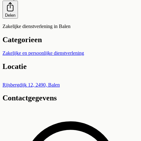
Delen
Zakelijke dienstverlening in Balen
Categorieen
Zakelijke en persoonlijke dienstverlening
Locatie
Leaflet
|
©
OpenStreetMap
+
Rijsbergdijk 12, 2490, Balen
Contactgegevens
−