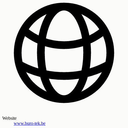
Website
www.buro-tek.be