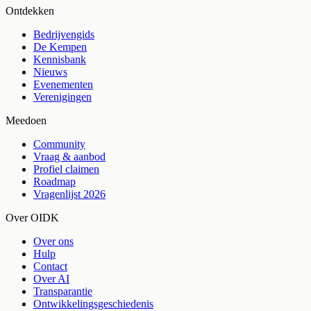
Ontdekken
Bedrijvengids
De Kempen
Kennisbank
Nieuws
Evenementen
Verenigingen
Meedoen
Community
Vraag & aanbod
Profiel claimen
Roadmap
Vragenlijst 2026
Over OIDK
Over ons
Hulp
Contact
Over AI
Transparantie
Ontwikkelingsgeschiedenis