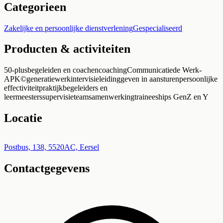
Categorieen
Zakelijke en persoonlijke dienstverlening
Gespecialiseerd
Producten & activiteiten
50-plus
begeleiden en coachen
coaching
Communicatie
de Werk-
APK©
generatiewerk
intervisie
leidinggeven in aansturen
persoonlijke
effectiviteit
praktijkbegeleiders en
leermeesters
supervisie
teamsamenwerking
traineeships GenZ en Y
Locatie
Leaflet
|
©
OpenStreetMap
+
Postbus, 138, 5520AC, Eersel
Contactgegevens
−