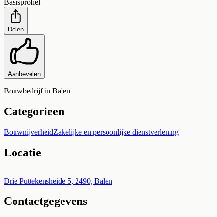
Basisprofiel
Delen
Aanbevelen
Bouwbedrijf in Balen
Categorieen
Bouwnijverheid
Zakelijke en persoonlijke dienstverlening
Locatie
Leaflet
|
©
OpenStreetMap
+
Drie Puttekensheide 5, 2490, Balen
Contactgegevens
−