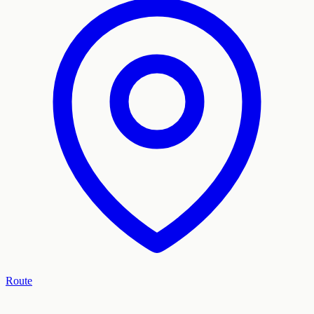
Route