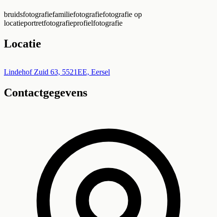
bruidsfotografie
familiefotografie
fotografie op
locatie
portretfotografie
profielfotografie
Locatie
Leaflet
|
©
OpenStreetMap
+
Lindehof Zuid 63, 5521EE, Eersel
Contactgegevens
−